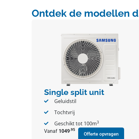
Ontdek de modellen die
Single split unit
Geluidstil
Tochtvrij
3
Geschikt tot 100m
.95
Vanaf
1049
Offerte opvragen