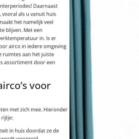
interperiodes! Daarnaast
 vooral als u vanuit huis
maakt het namelijk veel
te blijven. Met een
erktemperatuur in. Is er
or airco in iedere omgeving
e ruimtes aan het juiste
ns assortiment door een
irco’s voor
nten met zich mee. Hieronder
ijtje:
teit in huis doordat ze de
e wordt verspreid.