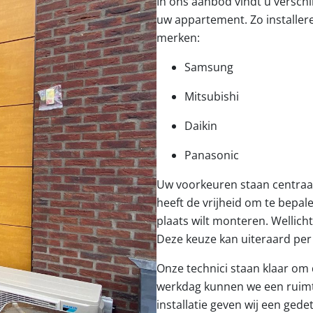
In ons aanbod vindt u verschi
uw appartement. Zo installere
merken:
Samsung
Mitsubishi
Daikin
Panasonic
Uw voorkeuren staan centraal 
heeft de vrijheid om te bepa
plaats wilt monteren. Wellicht
Deze keuze kan uiteraard per
Onze technici staan klaar om d
werkdag kunnen we een ruimte
installatie geven wij een gede