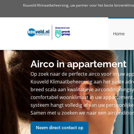
Kouveld Klimaatbeheersing, uw partner voor het beste binnenklim
Home
Airco in appartement
Op zoek naar de perfecte airco voor in uw ap
Kouveld Klimaatbeheersing aan het juiste ad
breed scala aan kwalitatieve airconditioning
comfortabel woonklimaat in uw appartement. 
systeem hangt volledig af van uw persoonlijk
Samen met u zoeken we naar een airconditio
Neem direct contact op