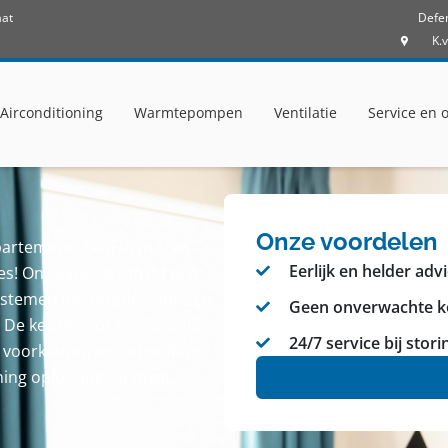
aat
Defe
K.
Airconditioning
Warmtepompen
Ventilatie
Service en
Onze voordelen
partement? Dan bent u bij
Eerlijk en helder adv
res! Ons aanbod omvat een
systemen die zorgen voor een
Geen onverwachte k
De keuze voor een specifiek
24/7 service bij stor
e voorkeuren en behoeften.
ning oplossing op maat.