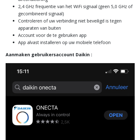
2,4 GHz frequentie van het WiFi signaal (geen 5,0 GHz of
gecombineerd signaal)
Controleren of uw verbinding niet beveiligd is tegen
apparaten van buiten
Account voor de te gebruiken app
App alvast installeren op uw mobiele telefoon
Aanmaken gebruikersaccount Daikin :